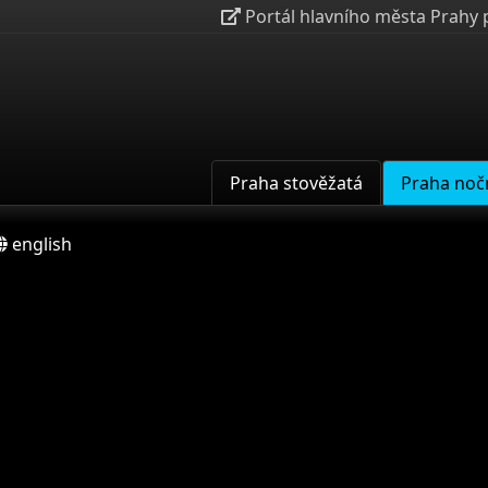
Portál hlavního města Prahy 
Praha stověžatá
Praha noč
english