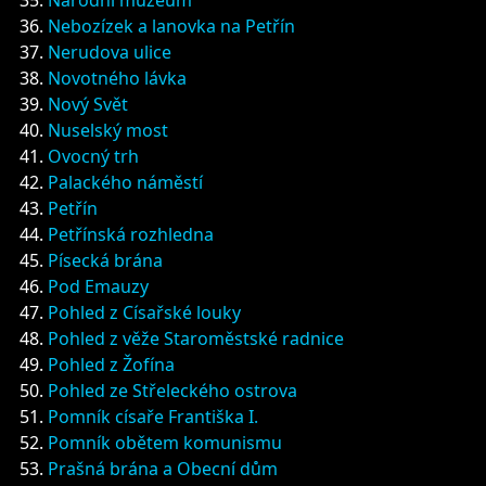
Národní muzeum
Nebozízek a lanovka na Petřín
Nerudova ulice
Novotného lávka
Nový Svět
Nuselský most
Ovocný trh
Palackého náměstí
Petřín
Petřínská rozhledna
Písecká brána
Pod Emauzy
Pohled z Císařské louky
Pohled z věže Staroměstské radnice
Pohled z Žofína
Pohled ze Střeleckého ostrova
Pomník císaře Františka I.
Pomník obětem komunismu
Prašná brána a Obecní dům