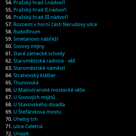
Pražský hrad I.nádvoří
Pražský hrad II.nádvoří
Pražský hrad III.nádvoří
Rozcestí v horní části Nerudovy ulice
Rudolfinum
Smetanovo nábřeží
Sovovy mlýny
Staré zámecké schody
Staroměstská radnice - věž
Staroměstské náměstí
Strahovský klášter
Thunovská
U Malostranské mostecké věže
U Sovových mlýnů
U Stavovského divadla
U Štefánikova mostu
Uhelný trh
ulice Celetná
Ungelt