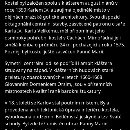
Kostel byl založen spolu s klášterem augustiniánů v
roce 1350 Karlem IV. a zaujímá ojedinělé místo v
dějinách pražské gotické architektury. Svou dispozicí
oktagonální centrální stavby, zasvěcené patronu císaře
Karla IV., Karlu Velikému, měl připomínat jeho
osmiboký pohřební kostel v Cáchách. Mimořádná je i
smělá klenba o průměru 24 m, pocházející z roku 1575.
Později byl kostel ještě zasvěcen Panně Marii.
Symetrii centrální lodi se podřídil i ambit kláštera
situovaný na západ. V klášterních budovách staré
prelatury, zbarokovaných v letech 1660-1668
Giovannim Domenicem Orsim, jsou v přízemních
místnostech kvalitní raně barokní štukatury.
V 18. století se Karlov stal poutním místem. Byla
provedena architektonická úprava interiéru kostela,
vybudovaná podzemní Betlémská jeskyně a tzv. Svaté
schody. Byl zde též umístěn obraz Panny Marie