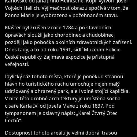
Karlovské od Jana Jiřího Heintsche. Kopii vytvořil Josef
Vojtěch Hellich. Výjimečnost obrazu spočívá v tom, že
Panna Marie je vyobrazena v požehnaném stavu.
Klášter byl zrušen v roce 1784 a po stavebních
úpravách sloužil jako chorobinec a chudobinec,
později jako pobočka okolních zdravotnických zařízení.
Dnes tady, a to od roku 1991, sídlí Muzeum Policie
České republiky. Zajímavá expozice je přístupná
veřejnosti.
Idylický ráz tohoto místa, které je poněkud stranou
hlavního turistického ruchu umocňuje nejen malý
udržovaný a ohrazený park, ale i volně stojící kaplička.
V nice této drobné architektury je umístěna socha
císaře Karla IV. od Josefa Maxe z roku 1837. Pod
tympanonem je oslavný nápis: „Karel Čtvrtý Otec
Čechů“.
Dostupnost tohoto areálu je velmi dobrá, trasou