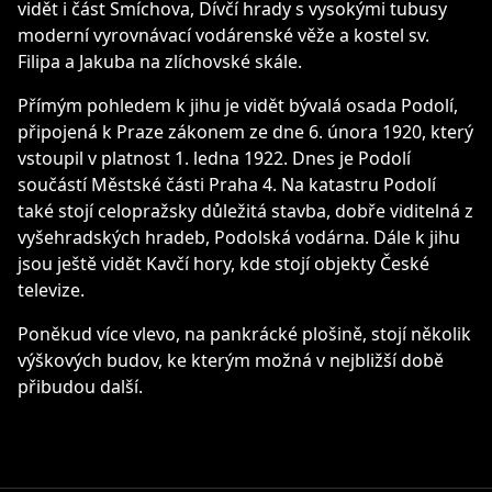
vidět i část Smíchova, Dívčí hrady s vysokými tubusy
moderní vyrovnávací vodárenské věže a kostel sv.
Filipa a Jakuba na zlíchovské skále.
Přímým pohledem k jihu je vidět bývalá osada Podolí,
připojená k Praze zákonem ze dne 6. února 1920, který
vstoupil v platnost 1. ledna 1922. Dnes je Podolí
součástí Městské části Praha 4. Na katastru Podolí
také stojí celopražsky důležitá stavba, dobře viditelná z
vyšehradských hradeb, Podolská vodárna. Dále k jihu
jsou ještě vidět Kavčí hory, kde stojí objekty České
televize.
Poněkud více vlevo, na pankrácké plošině, stojí několik
výškových budov, ke kterým možná v nejbližší době
přibudou další.