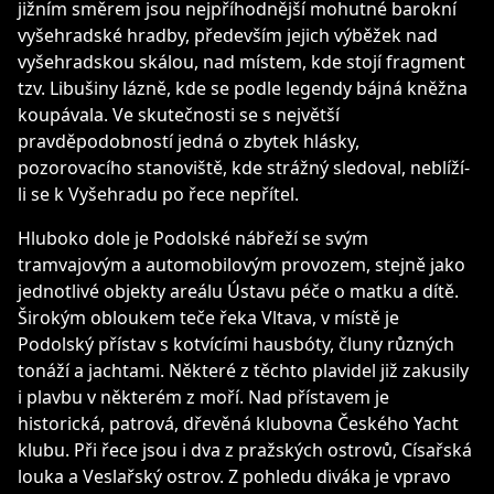
jižním směrem jsou nejpříhodnější mohutné barokní
vyšehradské hradby, především jejich výběžek nad
vyšehradskou skálou, nad místem, kde stojí fragment
tzv. Libušiny lázně, kde se podle legendy bájná kněžna
koupávala. Ve skutečnosti se s největší
pravděpodobností jedná o zbytek hlásky,
pozorovacího stanoviště, kde strážný sledoval,
neblíží-
li se k Vyšehradu po řece nepřítel.
Hluboko dole je Podolské nábřeží se svým
tramvajovým a automobilovým provozem, stejně jako
jednotlivé objekty areálu Ústavu péče o matku a dítě.
Širokým obloukem teče řeka Vltava, v místě je
Podolský přístav s kotvícími hausbóty, čluny různých
tonáží a jachtami. Některé z těchto plavidel již zakusily
i plavbu v některém z moří. Nad přístavem je
historická, patrová, dřevěná klubovna Českého Yacht
klubu. Při řece jsou i dva z pražských ostrovů, Císařská
louka a Veslařský ostrov. Z pohledu diváka je vpravo