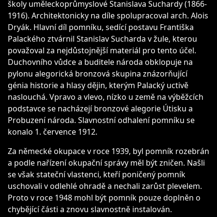
školy uměleckoprůmyslové Stanislava Suchardy (1866-
1916). Architektonicky na díle spolupracoval arch. Alois
Dryák. Hlavní díl pomníku, sedící postavu Františka
Palackého ztvárnil Stanislav Sucharda v žule, kterou
považoval za nejdůstojnější materiál pro tento účel.
Duchovního vůdce a buditele národa obklopuje na
pylonu alegorická bronzová skupina znázorňující
génia historie a hlasy dějin, kterým Palacký uctivě
naslouchá. Vpravo a vlevo, nízko u země na výběžcích
podstavce se nacházejí bronzové alegorie Útisku a
Probuzení národa. Slavnostní odhalení pomníku se
konalo 1. července 1912.
Za německé okupace v roce 1939, byl pomník rozebrán
a podle nařízení okupační správy měl být zničen. Našli
se však stateční vlastenci, kteří poničený pomník
uschovali v odlehlé ohradě a nechali zarůst plevelem.
Proto v roce 1948 mohl být pomník pouze doplněn o
chybějící části a znovu slavnostně instalován.