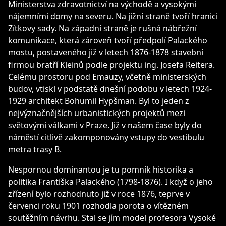
Ministerstva zdravotnictví na východě a vysokými
nájemními domy na severu. Na jižní straně tvoří hranici
Zítkovy sady. Na západní straně je rušná nábřežní
komunikace, která zároveň tvoří předpolí Palackého
mostu, postaveného již v letech 1876-1878 stavební
firmou bratří Kleinů podle projektu ing. Josefa Reitera.
Celému prostoru pod Emauzy, včetně ministerských
budov, vtiskl v podstatě dnešní podobu v letech 1924-
1929 architekt Bohumil Hypšman. Byl to jeden z
nejvýznačnějších urbanistických projektů mezi
světovými válkami v Praze. Již v našem čase byly do
náměstí citlivě zakomponovány vstupy do vestibulu
metra trasy B.
Nespornou dominantou je tu pomník historika a
politika Františka Palackého (1798-1876). I když o jeho
zřízení bylo rozhodnuto již v roce 1876, teprve v
červenci roku 1901 rozhodla porota o vítězném
soutěžním návrhu. Stal se jím model profesora Vysoké