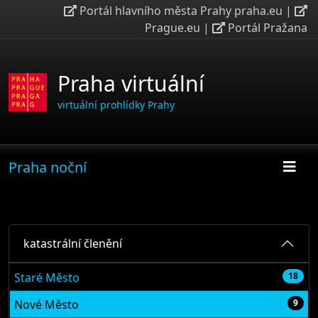
Portál hlavního města Prahy praha.eu
|
Prague.eu
|
Portál Pražana
Praha virtuální
virtuální prohlídky Prahy
Praha noční
katastrální členění
Staré Město
18
Nové Město
9