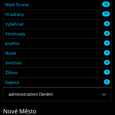
Malá Strana
16
Hradčany
17
Vyšehrad
4
Vinohrady
2
Josefov
1
Nusle
1
Smíchov
2
Žižkov
1
Dejvice
1
administrativní členění
Nové Město