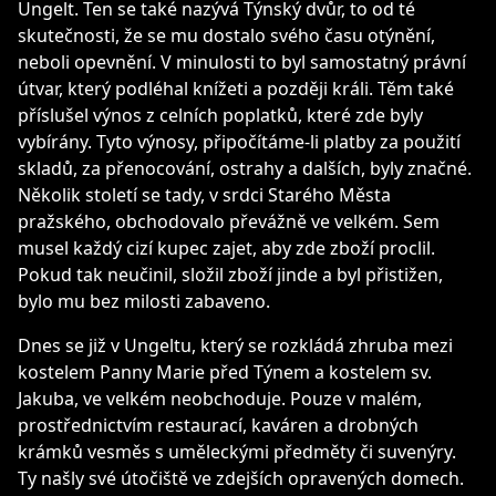
Ungelt. Ten se také nazývá Týnský dvůr, to od té
skutečnosti, že se mu dostalo svého času otýnění,
neboli opevnění. V minulosti to byl samostatný právní
útvar, který podléhal knížeti a později králi. Těm také
příslušel výnos z celních poplatků, které zde byly
vybírány. Tyto výnosy, připočítáme-li platby za použití
skladů, za přenocování, ostrahy a dalších, byly značné.
Několik století se tady, v srdci Starého Města
pražského, obchodovalo převážně ve velkém. Sem
musel každý cizí kupec zajet, aby zde zboží proclil.
Pokud tak neučinil, složil zboží jinde a byl přistižen,
bylo mu bez milosti zabaveno.
Dnes se již v Ungeltu, který se rozkládá zhruba mezi
kostelem Panny Marie před Týnem a kostelem sv.
Jakuba, ve velkém neobchoduje. Pouze v malém,
prostřednictvím restaurací, kaváren a drobných
krámků vesměs s uměleckými předměty či suvenýry.
Ty našly své útočiště ve zdejších opravených domech.