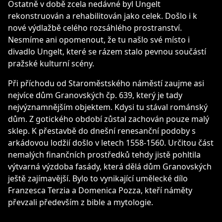
Ostatně v době zcela nedávné byl Ungelt
rekonstruován a rehabilitován jako celek. Došlo i k
nové výdlažbě celého rozsáhlého prostranství.
Nesmíme ani opomenout, že tu našlo své místo i
divadlo Ungelt, které se rázem stalo pevnou součástí
pražské kulturní scény.
Při příchodu od Staroměstského náměstí zaujme asi
nejvíce dům Granovských čp. 639, který je tady
nejvýznamnějším objektem. Kdysi tu stával románský
dům. Z gotického období zůstal zachován pouze malý
sklep. K přestavbě do dnešní renesanční podoby s
arkádovou lodžií došlo v letech 1558-1560. Určitou část
nemalých finančních prostředků tehdy jistě pohltila
výtvarná výzdoba fasády, která dělá dům Granovských
ještě zajímavější. Bylo to vynikající umělecké dílo
Franzesca Terzia a Domenica Pozza, kteří náměty
převzali především z bible a mytologie.