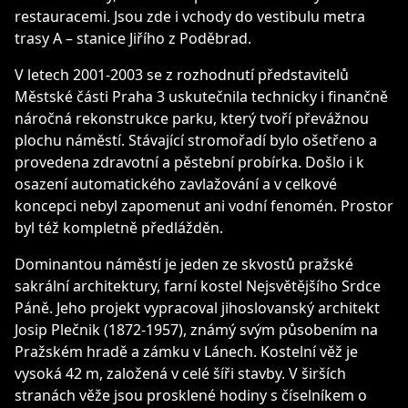
restauracemi. Jsou zde i vchody do vestibulu metra
trasy A – stanice Jiřího z Poděbrad.
V letech 2001-2003 se z rozhodnutí představitelů
Městské části Praha 3 uskutečnila technicky i finančně
náročná rekonstrukce parku, který tvoří převážnou
plochu náměstí. Stávající stromořadí bylo ošetřeno a
provedena zdravotní a pěstební probírka. Došlo i k
osazení automatického zavlažování a v celkové
koncepci nebyl zapomenut ani vodní fenomén. Prostor
byl též kompletně předlážděn.
Dominantou náměstí je jeden ze skvostů pražské
sakrální architektury, farní kostel Nejsvětějšího Srdce
Páně. Jeho projekt vypracoval jihoslovanský architekt
Josip Plečnik (1872-1957), známý svým působením na
Pražském hradě a zámku v Lánech. Kostelní věž je
vysoká 42 m, založená v celé šíři stavby. V širších
stranách věže jsou prosklené hodiny s číselníkem o