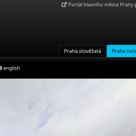
Portál hlavního města Prahy 
Praha stověžatá
Praha noč
english