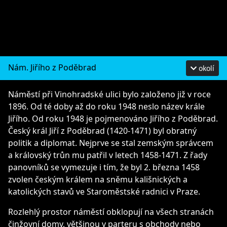
Nám. Jiřího z Poděbrad
okolí
Náměstí při Vinohradské ulici bylo založeno již v roce
1896. Od té doby až do roku 1948 neslo název krále
Jiřího. Od roku 1948 je pojmenováno Jiřího z Poděbrad.
Český král Jiří z Poděbrad (1420-1471) byl obratný
politik a diplomat. Nejprve se stal zemským správcem
a královský trůn mu patřil v letech 1458-1471. Z řady
panovníků se vymezuje i tím, že byl 2. března 1458
zvolen českým králem na sněmu kališnických a
katolických stavů ve Staroměstské radnici v Praze.
Rozlehlý prostor náměstí obklopují na všech stranách
činžovní domy, většinou v parteru s obchody nebo