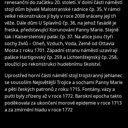
renesanční do začátku 20. století. V dolní části náměstí
stojí dům bývalé Malostranské radnice čp. 35. V rámci
velké rekonstrukce jí byly v roce 2008 vráceny její tři
věže. Dále dům U Splavínů čp. 36, na jehož fasádě je
freska, představující Korunování Panny Marie. Stejně
tak i Kaisersteinský palác čp. 37. Na atice jsou čtyři
sochy živlů – Oheň, Vzduch, Voda, Země od Ottavia
Mosta z roku 1701. Západní stranu náměstí uzavírají
paláce Hartigovský čp. 259 a Lichtenštejnský čp. 258,
sloužící po rekonstrukci hudebnímu školství.
Uprostřed horní části námětí stojí trojstranný jehlanec
se sousoším Nejsvětější Trojice a sochami Panny Marie
a pěti českých patronů z roku 1715. Fontány, vázy a
putti byly zřízeny až v roce 1772. Barokní epocha takto
poděkovala za ukončení morové epidemie v roce 1713
a za zmírnění hladu v roce 1772