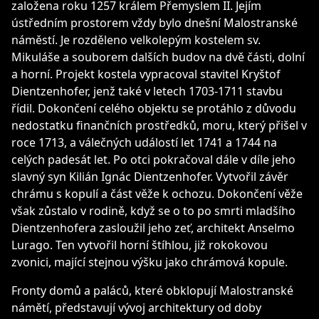
založena roku 1257 králem Přemyslem II. Jejím
ústředním prostorem vždy bylo dnešní Malostranské
náměstí. Je rozděleno velkolepým kostelem sv.
Mikuláše a souborem dalších budov na dvě části, dolní
a horní. Projekt kostela vypracoval stavitel Kryštof
Dientzenhofer, jenž také v letech 1703-1711 stavbu
řídil. Dokončení celého objektu se protáhlo z důvodu
nedostatku finančních prostředků, moru, který přišel v
roce 1713, a válečných událostí let 1741 a 1744 na
celých padesát let. Po otci pokračoval dále v díle jeho
slavný syn Kilián Ignác Dientzenhofer. Vytvořil závěr
chrámu s kopulí a část věže k ochozu. Dokončení věže
však zůstalo v rodině, když se o to po smrti mladšího
Dientzenhofera zasloužil jeho zeť, architekt Anselmo
Lurago. Ten vytvořil horní štíhlou, již rokokovou
zvonici, mající stejnou výšku jako chrámová kopule.
Fronty domů a paláců, které obklopují Malostranské
námětí, představují vývoj architektury od doby