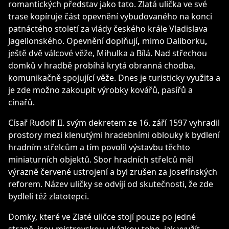
romantických představ jako tato. Zlatá ulička ve své
trase kopíruje část opevnění vybudovaného na konci
patnáctého století za vlády českého krále Vladislava
Jagellonského. Opevnění doplňují
,
mimo Daliborku
,
ještě dvě válcové věže, Mihulka a Bílá. Nad střechou
domků v hradbě probíhá krytá obranná chodba,
komunikačně spojující věže. Dnes je turisticky využita a
je zde možno zakoupit výrobky kovářů, pasířů a
cínařů.
Císař Rudolf II. svým dekretem ze 16. září 1597 vyhradil
prostory mezi klenutými hradebními oblouky k bydlení
hradním střelcům a tím povolil výstavbu těchto
miniaturních objektů. Sbor hradních střelců měl
výrazně červené ustrojení a byl zrušen za josefínských
reforem. Název uličky se odvíjí od skutečnosti, že zde
bydleli též zlatotepci.
Domky, které ve Zlaté uličce stojí pouze po jedné