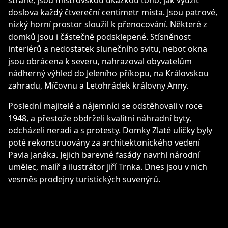
straně, jsou mistrovskou ukázkou toho, jak využít
doslova každý čtvereční centimetr místa. Jsou patrové,
nízký horní prostor sloužil k přenocování. Některé z
domků jsou i částečně podsklepené. Stísněnost
interiérů a nedostatek slunečního svitu, neboť okna
jsou obrácena k severu, nahrazoval obyvatelům
nádherný výhled do Jeleního příkopu, na Královskou
zahradu, Míčovnu a Letohrádek královny Anny.
Poslední majitelé a nájemníci se odstěhovali v roce
1948, a přestože obdrželi kvalitní náhradní byty,
odcházeli neradi a s protesty. Domky Zlaté uličky byly
poté rekonstruovány za architektonického vedení
Pavla Janáka. Jejich barevné fasády navrhl národní
umělec, malíř a ilustrátor Jiří Trnka. Dnes jsou v nich
vesměs prodejny turistických suvenýrů.