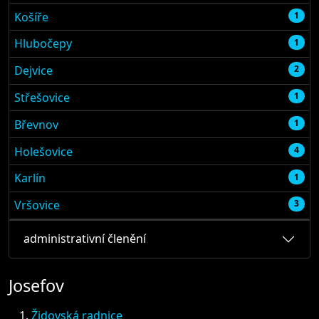
Košíře
1
Hlubočepy
1
Dejvice
2
Střešovice
1
Břevnov
1
Holešovice
4
Karlín
1
Vršovice
3
administrativní členění
Josefov
Židovská radnice