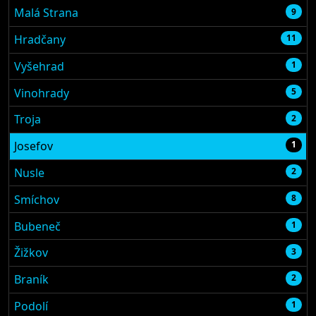
Malá Strana
9
Hradčany
11
Vyšehrad
1
Vinohrady
5
Troja
2
Josefov
1
Nusle
2
Smíchov
8
Bubeneč
1
Žižkov
3
Braník
2
Podolí
1