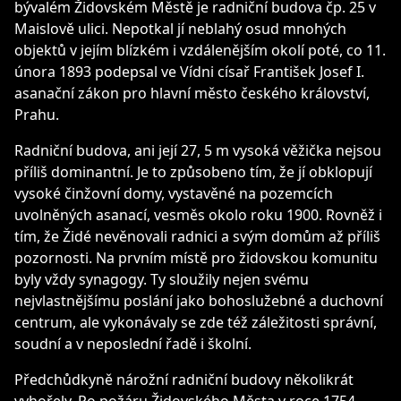
bývalém Židovském Městě je radniční budova čp. 25 v
Maislově ulici. Nepotkal jí neblahý osud mnohých
objektů v jejím blízkém i vzdálenějším okolí poté, co 11.
února 1893 podepsal ve Vídni císař František Josef I.
asanační zákon pro hlavní město českého království,
Prahu.
Radniční budova, ani její 27, 5 m vysoká věžička nejsou
příliš dominantní. Je to způsobeno tím, že jí obklopují
vysoké činžovní domy, vystavěné na pozemcích
uvolněných asanací, vesměs okolo roku 1900. Rovněž i
tím, že Židé nevěnovali radnici a svým domům až příliš
pozornosti. Na prvním místě pro židovskou komunitu
byly vždy synagogy. Ty sloužily nejen svému
nejvlastnějšímu poslání jako bohoslužebné a duchovní
centrum, ale vykonávaly se zde též záležitosti správní,
soudní a v neposlední řadě i školní.
Předchůdkyně nárožní radniční budovy několikrát