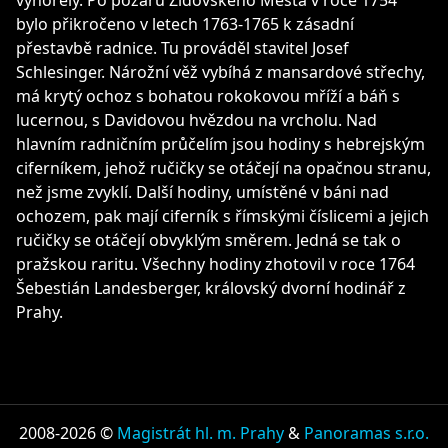
vyhořely. Po požáru Židovského Města v roce 1754
bylo přikročeno v letech 1763-1765 k zásadní
přestavbě radnice. Tu prováděl stavitel Josef
Schlesinger. Nárožní věž vybíhá z mansardové střechy,
má krytý ochoz s bohatou rokokovou mříží a báň s
lucernou, s Davidovou hvězdou na vrcholu. Nad
hlavním radničním průčelím jsou hodiny s hebrejským
ciferníkem, jehož ručičky se otáčejí na opačnou stranu,
než jsme zvyklí. Další hodiny, umístěné v báni nad
ochozem, pak mají ciferník s římskými číslicemi a jejich
ručičky se otáčejí obvyklým směrem. Jedná se tak o
pražskou raritu. Všechny hodiny zhotovil v roce 1764
Šebestián Landesberger, královský dvorní hodinář z
Prahy.
2008-2026 ©
Magistrát hl. m. Prahy
&
Panoramas s.r.o.