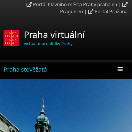
Portál hlavního města Prahy praha.eu
|
Prague.eu
|
Portál Pražana
Praha virtuální
virtuální prohlídky Prahy
Praha stověžatá