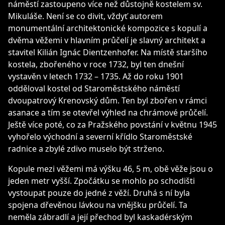
náměstí zastoupeno více než důstojně kostelem sv.
Mikuláše. Není se co divit, vždyť autorem
monumentální architektonické kompozice s kopulí a
dvěma věžemi v hlavním průčelí je slavný architekt a
stavitel Kilián Ignác Dientzenhofer. Na místě staršího
kostela, zbořeného v roce 1732, byl ten dnešní
vystavěn v letech 1732 – 1735. Až do roku 1901
odděloval kostel od Staroměstského náměstí
dvoupatrový Krenovský dům. Ten byl zbořen v rámci
asanace a tím se otevřel výhled na chrámové průčelí.
Ještě více poté, co za Pražského povstání v květnu 1945
vyhořelo východní a severní křídlo Staroměstské
radnice a zbylé zdivo muselo být strženo.
Kopule mezi věžemi má výšku 46, 5 m, obě věže jsou o
jeden metr vyšší. Zpočátku se mohlo po schodišti
vystoupat pouze do jedné z věží. Druhá s ní byla
spojena dřevěnou lávkou na vnějšku průčelí. Ta
neměla zábradlí a její přechod byl kaskadérským