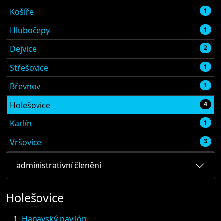
Košíře
1
Hlubočepy
1
Dejvice
2
Střešovice
1
Břevnov
1
Holešovice
4
Karlín
1
Vršovice
3
administrativní členění
Holešovice
Hanavský pavilón