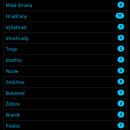
Malá Strana
9
Hradčany
11
Vyšehrad
1
Vinohrady
5
Troja
2
Josefov
1
Nusle
2
Smíchov
8
Bubeneč
1
Žižkov
3
Braník
2
Podolí
1