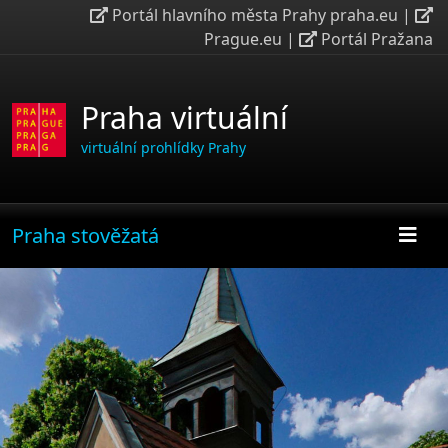
Portál hlavního města Prahy praha.eu
|
Prague.eu
|
Portál Pražana
Praha virtuální
virtuální prohlídky Prahy
Praha stověžatá