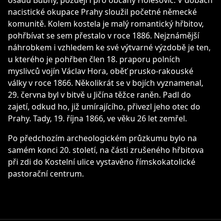
osadu Bubny, později i pro občany Holešovic. V dobách
nacistické okupace Prahy sloužil početné německé
komunitě. Kolem kostela je malý romantický hřbitov,
pohřbívat se sem přestalo v roce 1886. Nejznámější
náhrobkem i vzhledem ke své výtvarné výzdobě je ten,
u kterého je pohřben člen 18. praporu polních
myslivců vojín Václav Hora, oběť prusko-rakouské
války v roce 1866. Několikrát se v bojích vyznamenal,
29. června byl v bitvě u Jičína těžce raněn. Padl do
zajetí, odkud ho, již umírajícího, přivezl jeho otec do
Prahy. Tady, 19. října 1866, ve věku 26 let zemřel.
Po předchozím archeologickém průzkumu bylo na
samém konci 20. století, na části zrušeného hřbitova
při zdi do Kostelní ulice vystavěno římskokatolické
pastorační centrum.