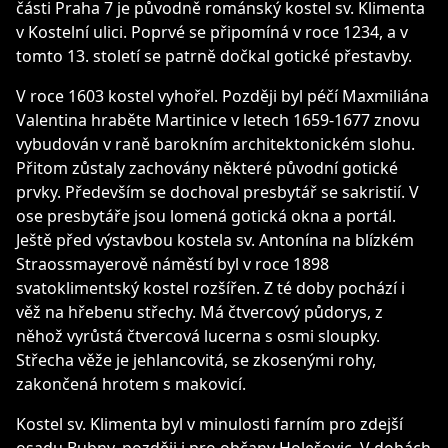
části Praha 7 je původně románský kostel sv. Klimenta
v Kostelní ulici. Poprvé se připomíná v roce 1234, a v
tomto 13. století se patrně dočkal gotické přestavby.
V roce 1603 kostel vyhořel. Později byl péčí Maxmiliána
Valentina hraběte Martinice v letech 1659-1677 znovu
vybudován v raně barokním architektonickém slohu.
Přitom zůstaly zachovány některé původní gotické
prvky. Především se dochoval presbytář se sakristií. V
ose presbytáře jsou lomená gotická okna a portál.
Ještě před výstavbou kostela sv. Antonína na blízkém
Straossmayerově náměstí byl v roce 1898
svatoklimentský kostel rozšířen. Z té doby pochází i
věž na hřebenu střechy. Má čtvercový půdorys, z
něhož vyrůstá čtvercová lucerna s osmi sloupky.
Střecha věže je jehlancovitá, se zkosenými rohy,
zakončená hrotem s makovicí.
Kostel sv. Klimenta byl v minulosti farním pro zdejší