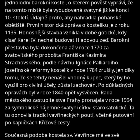
jednolodní barokní kostel, o kterém pověst vypráví, že
na tomto místě byla vybudovaná svatyně již ke konci
10. století. Údajně proto, aby nahradila pohanské
obětiště. První historická zpráva o kostelíku je z roku
1135. Honosnější stavba vznikla v době gotické, kdy
císař Karel IV. nechal budovat Hladovou zeď. Barokní
přestavba byla dokončena až v roce 1770 za
svatovítského probošta Františka Kazimíra
Strachovského, podle návrhu Ignáce Palliardiho.
Josefínské reformy kostelík v roce 1784 zrušily. Jen díky
tomu, že se tehdy nenašel vhodný kupec, který by ho
využil pro civilní účely, zůstal zachován. Po důkladných
opravách byl v roce 1840 opět vysvěcen. Rada
městského zastupitelstva Prahy pronajala v roce 1994
za symbolické nájemné svatyni církvi starokatolické. Ta
tu obnovila tradici vavřineckých poutí, včetně putování
po kapličkách Křížové cesty.
Současná podoba kostela sv. Vavřince má ve své