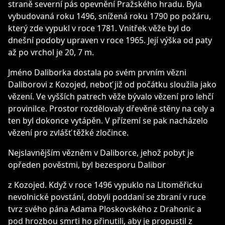
straně severní pás opevnění Pražského hradu. Byla
vybudovaná roku 1496, snížená roku 1790 po požáru,
který zde vypukl v roce 1781. Vnitřek věže byl do
dnešní podoby upraven v roce 1965. Její výška od paty
až po vrchol je 20, 7 m.
Jméno Daliborka dostala po svém prvním vězni
Daliborovi z Kozojed, neboť již od počátku sloužila jako
vězení. Ve vyšších patrech věže bývalo vězení pro lehčí
provinilce. Prostor rozdělovaly dřevěné stěny na cely a
ten byl dokonce vytápěn. V přízemí se pak nacházelo
vězení pro zvlášť těžké zločince.
Nejslavnějším vězněm v Daliborce, jehož pobyt je
opředen pověstmi, byl bezesporu Dalibor
z Kozojed. Když v roce 1496 vypuklo na Litoměřicku
nevolnické povstání, dobyli poddaní se zbraní v ruce
tvrz svého pána Adama Ploskovského z Drahonic a
pod hrozbou smrti ho přinutili, aby je propustil z