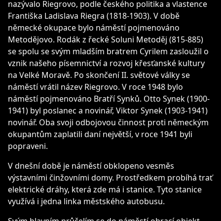
nazývalo Riegrovo, podle českého politika a vlastence
Františka Ladislava Riegra (1818-1903). V době
německé okupace bylo náměstí pojmenováno
Metodějovo. Rodák z řecké Soluni Metoděj (815-885)
se spolu se svým mladším bratrem Cyrilem zasloužil o
vznik našeho písemnictví a rozvoj křesťanské kultury
na Velké Moravě. Po skončení II. světové války se
náměstí vrátil název Riegrovo. V roce 1948 bylo
náměstí pojmenováno Bratří Synků. Otto Synek (1900-
1941) byl poslanec a novinář, Viktor Synek (1903-1941)
novinář. Oba svoji odbojovou činnost proti německým
okupantům zaplatili daní největší, v roce 1941 byli
popraveni.
V dnešní době je náměstí obklopeno vesměs
výstavními činžovními domy. Prostředkem probíhá trať
elektrické dráhy, která zde má i stanice. Tyto stanice
využívá i jedna linka městského autobusu.