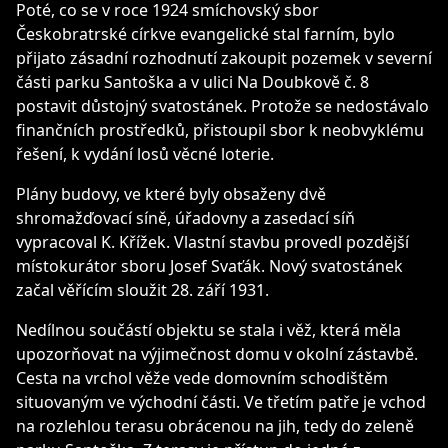
Poté, co se v roce 1924 smíchovský sbor
Českobratrské církve evangelické stal farním, bylo
přijato zásadní rozhodnutí zakoupit pozemek v severní
části parku Santoška a v ulici Na Doubkově č. 8
postavit důstojný svatostánek. Protože se nedostávalo
finančních prostředků, přistoupil sbor k neobvyklému
řešení, k vydání losů věcné loterie.
Plány budovy, ve které byly obsaženy dvě
shromažďovací síně, úřadovny a zasedací síň
vypracoval K. Křížek. Vlastní stavbu provedl pozdější
místokurátor sboru Josef Svaťák. Nový svatostánek
začal věřícím sloužit 28. září 1931.
Nedílnou součástí objektu se stala i věž, která měla
upozorňovat na výjimečnost domu v okolní zástavbě.
Cesta na vrchol věže vede domovním schodištěm
situovaným ve východní části. Ve třetím patře je vchod
na rozlehlou terasu obrácenou na jih, tedy do zeleně